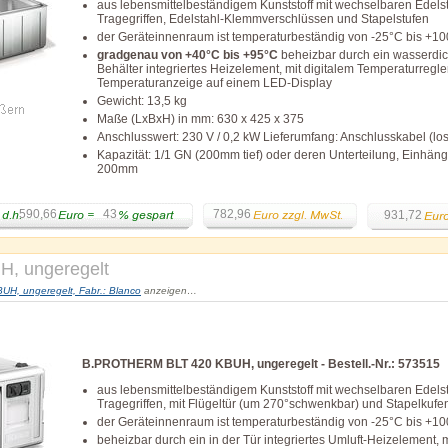
aus lebensmittelbeständigem Kunststoff mit wechselbaren Edelst
Tragegriffen, Edelstahl-Klemmverschlüssen und Stapelstufen
der Geräteinnenraum ist temperaturbeständig von -25°C bis +1
gradgenau von +40°C bis +95°C
beheizbar durch ein wasserdic
Behälter integriertes Heizelement, mit digitalem Temperaturregle
Temperaturanzeige auf einem LED-Display
Gewicht: 13,5 kg
Maße (LxBxH) in mm: 630 x 425 x 375
Anschlusswert: 230 V / 0,2 kW Lieferumfang: Anschlusskabel (lo
Kapazität: 1/1 GN (200mm tief) oder deren Unterteilung, Einhängt
200mm
590,66
43
782,96
931,72
, ungeregelt
, ungeregelt, Fabr.: Blanco
anzeigen…
B.PROTHERM BLT 420 KBUH, ungeregelt - Bestell.-Nr.: 573515
aus lebensmittelbeständigem Kunststoff mit wechselbaren Edelst
Tragegriffen, mit Flügeltür (um 270°schwenkbar) und Stapelkufe
der Geräteinnenraum ist temperaturbeständig von -25°C bis +1
beheizbar durch ein in der Tür integriertes Umluft-Heizelement, m