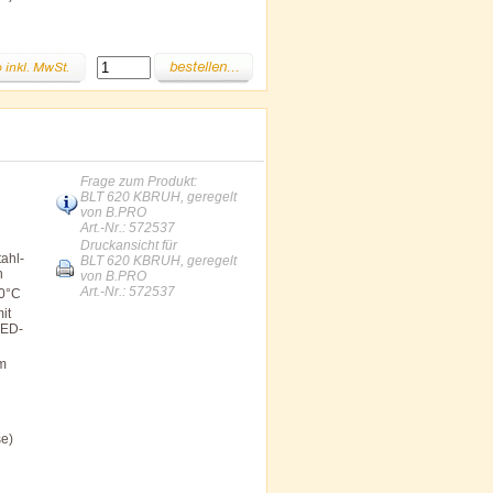
Frage zum Produkt:
BLT 620 KBRUH, geregelt
von B.PRO
Art.-Nr.: 572537
Druckansicht für
ahl-
BLT 620 KBRUH, geregelt
n
von B.PRO
Art.-Nr.: 572537
00°C
it
LED-
im
se)