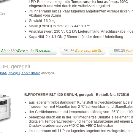
LED-Betriebsanzeige,
die Temperatur ist fest auf max. 90°C
eingestellt
und wird durch die Aufheizzeit reguliert
im Innenraum mit 11 Paar fugenlos angeformten Auflagesicken i
Abstand vom 31mm
Gewicht: 16,0 kg
Maße (LxBxH) in mm: 700 x 445 x 375
Anschlusswert: 230 V / 0,2 kW Lieferumfang: Anschlusskabel (lo
Kapazität: 2 x 1/1 GN (150mm tief) oder deren Unterteilung
663,45
47
748,14
890,29
H, geregelt
H, geregelt, Fabr.: Blanco
anzeigen…
B.PROTHERM BLT 420 KBRUH, geregelt - Bestell.-Nr.: 573516
aus lebensmittelbeständigem Kunststoff mit wechselbaren Edelst
Tragegriffen, mit Flügeltür (um 270°schwenkbar) und Stapelkufe
der Geräteinnenraum ist temperaturbeständig von -25°C bis +1
beheizbar durch ein in der Tür integriertes Umluft-Heizelement, m
digitalem Temperaturregler- und Temperaturanzeige auf einem 
Display,
gradgenau von +40°C bis +95°C
beheizbar
im Innenraum mit 11 Paar fugenlos angeformten Auflagesicken i