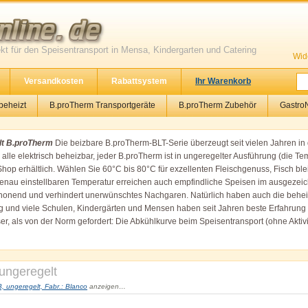
kt für den Speisentransport in Mensa, Kindergarten und Catering
Wid
Versandkosten
Rabattsystem
Ihr Warenkorb
beheizt
B.proTherm Transportgeräte
B.proTherm Zubehör
GastroN
hlt B.proTherm
Die beizbare B.proTherm-BLT-Serie überzeugt seit vielen Jahren i
le elektrisch beheizbar, jeder B.proTherm ist in ungeregelter Ausführung (die Temp
Shop erhältlich. Wählen Sie 60°C bis 80°C für exzellenten Fleischgenuss, Fisch ble
dgenau einstellbaren Temperatur erreichen auch empfindliche Speisen im ausgezeic
honend und verhindert unerwünschtes Nachgaren. Natürlich haben auch die behei
g und viele Schulen, Kindergärten und Mensen haben seit Jahren beste Erfahrung 
er, als von der Norm gefordert: Die Abkühlkurve beim Speisentransport (ohne Aktivi
von B.PRO bringen Sie Ihr gutes Essen in bester Qualität und wohltemperiert auf 
heizt und beheizt)
als pdf.-Datei und somit alle Angaben über die verschiedenen 
en Sie sich auf eine reibungslose Transportlogistik beim Catering und dies zu So
ngeregelt
ungeregelt, Fabr.: Blanco
anzeigen…