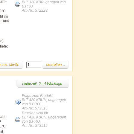
ahl-
BLT 320 KBR, geregelt von
B.PRO
Art.-Nr.: 572228
00°C
ht im
r- und
se)
iefe:
Frage zum Produkt:
BLT 420 KBUH, ungeregelt
von B.PRO
Art.-Nr.: 573515
Druckansicht für
ahl-
BLT 420 KBUH, ungeregelt
n
von B.PRO
Art.-Nr.: 573515
00°C
it