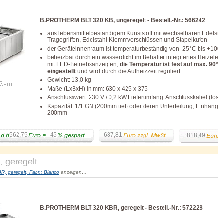
B.PROTHERM BLT 320 KB, ungeregelt - Bestell.-Nr.: 566242
aus lebensmittelbeständigem Kunststoff mit wechselbaren Edelst
Tragegriffen, Edelstahl-Klemmverschlüssen und Stapelkufen
der Geräteinnenraum ist temperaturbeständig von -25°C bis +1
beheizbar durch ein wasserdicht im Behälter integriertes Heizel
mit LED-Betriebsanzeigen,
die Temperatur ist fest auf max. 90
eingestellt
und wird durch die Aufheizzeit reguliert
Gewicht: 13,0 kg
Maße (LxBxH) in mm: 630 x 425 x 375
Anschlusswert: 230 V / 0,2 kW Lieferumfang: Anschlusskabel (lo
Kapazität: 1/1 GN (200mm tief) oder deren Unterteilung, Einhängt
200mm
562,75
45
687,81
818,49
geregelt
 geregelt, Fabr.: Blanco
anzeigen…
B.PROTHERM BLT 320 KBR, geregelt - Bestell.-Nr.: 572228