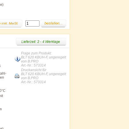
se)
Frage zum Produkt:
BLT 620 KBUH-F, ungeregelt
von B.PRO
Art.-Nr.: 573314
4
Druckansicht für
ahl-
BLT 620 KBUH-F, ungeregelt
len
von B.PRO
Art.-Nr.: 573314
00°C
it
im
se)