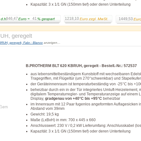
Kapazität: 3 x 1/1 GN (150mm tief) oder deren Unterteilung
846,47
41
1218,10
1449,53
H, geregelt
H, geregelt, Fabr.: Blanco
anzeigen…
B.PROTHERM BLT 620 KBRUH, geregelt - Bestell.-Nr.: 572537
aus lebensmittelbeständigem Kunststoff mit wechselbaren Edelst
Tragegriffen, mit Flügeltür (um 270°schwenkbar) und Stapelkufe
der Geräteinnenraum ist temperaturbeständig von -25°C bis +1
beheizbar durch ein in der Tür integriertes Umluft-Heizelement, m
digitalem Temperaturregler- und Temperaturanzeige auf einem 
Display,
gradgenau von +40°C bis +95°C
beheizbar
im Innenraum mit 12 Paar fugenlos angeformten Auflagesicken 
Abstand vom 39mm
Gewicht: 19,5 kg
Maße (LxBxH) in mm: 700 x 445 x 660
Anschlusswert: 230 V / 0,2 kW Lieferumfang: Anschlusskabel (lo
Kapazität: 3 x 1/1 GN (150mm tief) oder deren Unterteilung