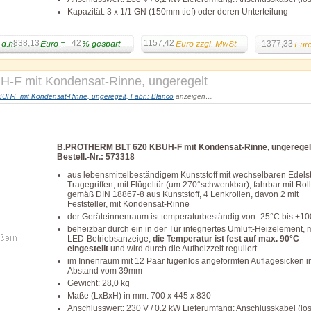
Kapazität: 3 x 1/1 GN (150mm tief) oder deren Unterteilung
838,13
42
1157,42
1377,33
F mit Kondensat-Rinne, ungeregelt
-F mit Kondensat-Rinne, ungeregelt, Fabr.: Blanco
anzeigen…
B.PROTHERM BLT 620 KBUH-F mit Kondensat-Rinne, ungeregelt
Bestell.-Nr.: 573318
aus lebensmittelbeständigem Kunststoff mit wechselbaren Edelst
Tragegriffen, mit Flügeltür (um 270°schwenkbar), fahrbar mit Rol
gemäß DIN 18867-8 aus Kunststoff, 4 Lenkrollen, davon 2 mit
Feststeller, mit Kondensat-Rinne
der Geräteinnenraum ist temperaturbeständig von -25°C bis +1
beheizbar durch ein in der Tür integriertes Umluft-Heizelement, m
LED-Betriebsanzeige,
die Temperatur ist fest auf max. 90°C
eingestellt
und wird durch die Aufheizzeit reguliert
im Innenraum mit 12 Paar fugenlos angeformten Auflagesicken 
Abstand vom 39mm
Gewicht: 28,0 kg
Maße (LxBxH) in mm: 700 x 445 x 830
Anschlusswert: 230 V / 0,2 kW Lieferumfang: Anschlusskabel (lo