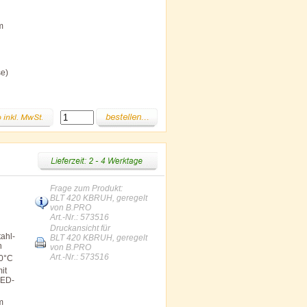
m
se)
Frage zum Produkt:
BLT 420 KBRUH, geregelt
von B.PRO
Art.-Nr.: 573516
Druckansicht für
ahl-
BLT 420 KBRUH, geregelt
n
von B.PRO
Art.-Nr.: 573516
00°C
it
LED-
m