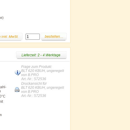
se)
Frage zum Produkt:
BLT 620 KBUH, ungeregelt
von B.PRO
Art.-Nr.: 572536
Druckansicht für
ahl-
BLT 620 KBUH, ungeregelt
n
von B.PRO
Art.-Nr.: 572536
00°C
it
im