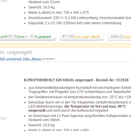
Abstand vom 31mm
Gewicht: 16,0 kg
Maße (LxBxH) in mm: 700 x 445 x 375
Anschlusswert: 230 V / 0,2 kW Lieferumfang: Anschlusskabel (lo
Kapazität: 2 x 1/1 GN (150mm tief) oder deren Unterteilung
609,78
41
877,49
1044,21
, ungeregelt
, ungeregelt, Fabr.: Blanco
anzeigen…
B.PROTHERM BLT 620 KBUH, ungeregelt - Bestell.-Nr.: 572536
aus lebensmittelbeständigem Kunststoff mit wechselbaren Edelst
Tragegriffen, mit Flügeltür (um 270°schwenkbar) und Stapelkufe
der Geräteinnenraum ist temperaturbeständig von -25°C bis +1
beheizbar durch ein in der Tür integriertes Umluft-Heizelement, m
LED-Betriebsanzeige,
die Temperatur ist fest auf max. 90°C
eingestellt
und wird durch die Aufheizzeit reguliert
im Innenraum mit 12 Paar fugenlos angeformten Auflagesicken 
Abstand vom 39mm
Gewicht: 19,5 kg
Maße (LxBxH) in mm: 700 x 445 x 660