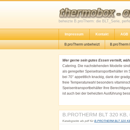
beheizte B.proTherm: die BLT_Serie, perfe
Impressum
Kontakt
AGB
B.proTherm unbeheizt
B.proTherm 
Wer gerne sein gutes Essen verteilt, wä
Catering. Die nachstehenden Modelle sind al
als geregelter Speisetransportbehälter im 
bei 70° appetitlich knackig, dank der gra
freie Temperaturwahl besonders vitaminsc
Speisentransportbehälter Ihre Berechtigun
ist auch bei der beheizten Ausführung bess
6°C innerhalb von 3 Stunden. Mit den BLTs 
Prospekt (2,1 mb) für B.proTherm (unbe
Portionsanzahl und Temperaturkurven. Freu
B.PROTHERM BLT 320 KB, u
Katalogseite als pdf für
B.PROTHERM BLT 320 KB, 