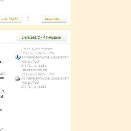
Frage zum Produkt:
BLT 620 KBUH-F mit
Kondensat-Rinne, ungeregelt
von B.PRO
 -
Art.-Nr.: 573318
Druckansicht für
ahl-
BLT 620 KBUH-F mit
len
Kondensat-Rinne, ungeregelt
von B.PRO
Art.-Nr.: 573318
00°C
it
im
se)