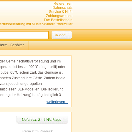
Referenzen
Datenschutz
Service & Hilfe
Zahlungsweisen
Fax-Bestellschein
errufsbelehrung mit Muster-Widerrufsformular
orm - Behälter
n der Gemeinschaftsverpflegung und im
eratur ist fest auf 90°C eingestellt) oder
ibt bei 65°C schön zart, das Gemüse ist
hneten Zustand Ihre Gäste. Zudem ist die
zten, jedoch ungeregelten
mit diesen BLT-Modellen. Die Isolierung
erung der Heizung) beträgt lediglich 3-
den Tisch.
weiterlesen...
Modelle, Bestückungsvarianten,
nderpreisen.
Frage zum Produkt: