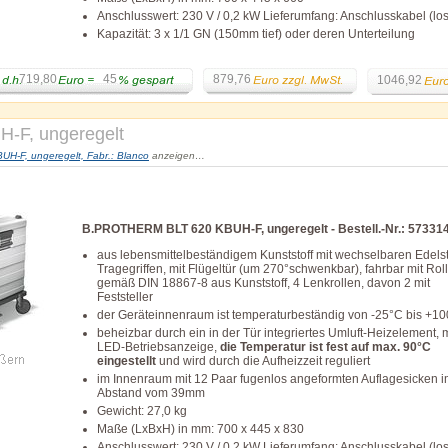
Anschlusswert: 230 V / 0,2 kW Lieferumfang: Anschlusskabel (lo
Kapazität: 3 x 1/1 GN (150mm tief) oder deren Unterteilung
719,80
45
879,76
1046,92
F, ungeregelt
-F, ungeregelt, Fabr.: Blanco
anzeigen…
B.PROTHERM BLT 620 KBUH-F, ungeregelt - Bestell.-Nr.: 57331
aus lebensmittelbeständigem Kunststoff mit wechselbaren Edelst
Tragegriffen, mit Flügeltür (um 270°schwenkbar), fahrbar mit Rol
gemäß DIN 18867-8 aus Kunststoff, 4 Lenkrollen, davon 2 mit
Feststeller
der Geräteinnenraum ist temperaturbeständig von -25°C bis +1
beheizbar durch ein in der Tür integriertes Umluft-Heizelement, m
LED-Betriebsanzeige,
die Temperatur ist fest auf max. 90°C
eingestellt
und wird durch die Aufheizzeit reguliert
im Innenraum mit 12 Paar fugenlos angeformten Auflagesicken 
Abstand vom 39mm
Gewicht: 27,0 kg
Maße (LxBxH) in mm: 700 x 445 x 830
Anschlusswert: 230 V / 0,2 kW Lieferumfang: Anschlusskabel (lo