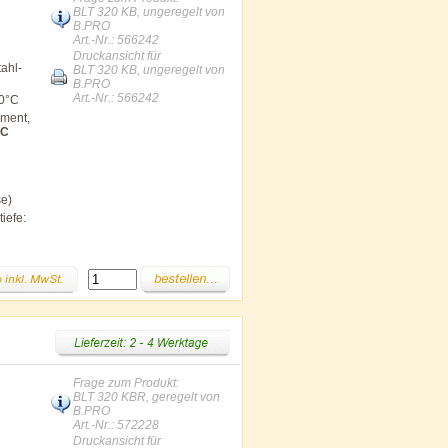
BLT 320 KB, ungeregelt von
B.PRO
Art.-Nr.: 566242
Druckansicht für
ahl-
BLT 320 KB, ungeregelt von
B.PRO
Art.-Nr.: 566242
00°C
ement,
°C
se)
iefe:
Frage zum Produkt:
BLT 320 KBR, geregelt von
B.PRO
Art.-Nr.: 572228
Druckansicht für