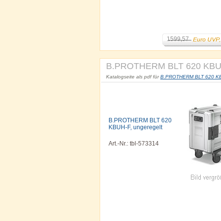
1599,57
B.PROTHERM BLT 620 KBUH-
Katalogseite als pdf für
B.PROTHERM BLT 620 KBUH
B.PROTHERM BLT 620
KBUH-F, ungeregelt
Art.-Nr.: tbl-573314